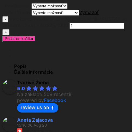
Pozlátenie
Počet kusov
Vymazať
množstvo Vyskladaj Si - Náušnice MINIMALISTKA so
zirkónmi (1 ks) - AG925/1000
Pridať do košíka
Popis
Ďalšie informácie
Tvorivé Žieňa
5.0
Na základe 508 recenzií
powered by
Facebook
review us on
Aneta Zajacova
15:16 06 Aug 26
recommends
Rýchle dodanie, krásne šperky 