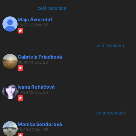
a niečo výnimočné.
Krásne
... 
celá recenzia
Maja Ávorodof
18:27 23 Dec 25
recommends
Set s perlami bol naživo krajší ako 
na obrázku. Veľmi pekné a jemné spracovanie setu, 
voňavé balenie a rýchle dodanie.
... 
celá recenzia
Gabriela Priadková
09:41 14 Dec 25
recommends
Ďakujem za milý prístup a krásne 
šperky. Odporúčam✨
Ivana Roháčová
15:36 12 Dec 25
recommends
Moja láska na prvý pohľad bol 
prsteň “Croissant”🥐 Krásne sa vyníma aj na útlych 
prstíkoch. Ďakujem a pokračujem
... 
celá recenzia
Monika Sondorová
15:29 02 Dec 25
recommends
Ďakujem za nádherné jemné 