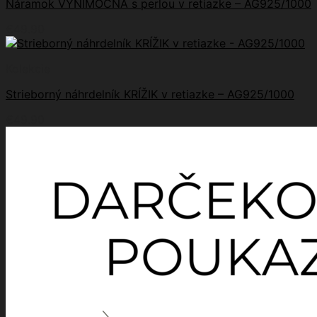
Náramok VÝNIMOČNÁ s perlou v retiazke – AG925/1000
€
49.90
Kolekcie
Strieborný náhrdelník KRÍŽIK v retiazke – AG925/1000
€
49.90