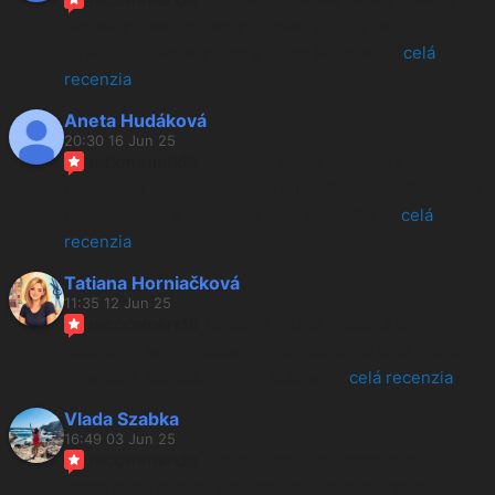
darček a hneď mi padla do oka retiazka na tejto 
stránke. Objednala som a rovno jednu aj
... 
celá 
recenzia
Aneta Hudáková
20:30 16 Jun 25
recommends
Ked som videla retiazku s 
perličkami a prívesky, hned mi padli do oka. Dlho som 
nerozmýšlala a objednala som si ich. Sú
... 
celá 
recenzia
Tatiana Horniačková
11:35 12 Jun 25
recommends
Dnes mi prišiel prsteň a je 
nádherný, jemný, decentný. Objednávka bola rýchlo 
vybavená, balíček voňavý, krásne
... 
celá recenzia
Vlada Szabka
16:49 03 Jun 25
recommends
Odporúčam, objednala som 
kamarátke retiazku s medajlónikom a je krásna. 