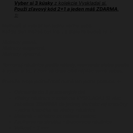
Vyber si 3 kúsky
z kolekcie Vyskladaj si.
Použi zľavový kód 2+1 a jeden máš ZDARMA
.
✨
Nemusíš si vybrať len jednu verziu seba.
Každý deň môžeš byť iná… a stále to budeš ty. ✨
Niekedy jemná.
Niekedy elegantná.
Niekedy výrazná.
Kombinuj náušnice
podľa nálady, momentu alebo pocitu
a vyber si to, v čom sa dnes cítiš najviac sama sebou.
Pretože tvoja jedinečnosť nemá len jednu podobu. ✨
Odoslanie
do 2 pracovných dní
Všetky náušnice z kolekcie VYSKLADAJ SI vám
zabalíme
ZDARMA
do jednej
darčekovej krabičky
– jedna krabička na všetky náušnice
Materiál – striebro pozlátené zlatom
Zapínanie na skrutku – šrubovacie náušnice
Veľkosť – 3 mm