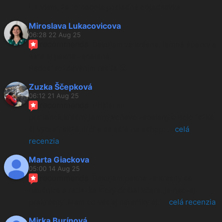
Už viem, že to nebola posledná objednavka
Miroslava Lukacovicova
06:28 22 Aug 25
recommends
Ďakujem za krásne, jemné šperky a 
ešte aj pekne zabalené.
Radosť rozdávaním rastie 🙂
Zuzka Ščepková
06:12 21 Aug 25
recommends
Prišiel mi 
prstienok,krásny,jemný,voňavo zabalený☺️Bolo ťažké 
si vybrať,takže určite sa ešte na eshop
... 
celá 
recenzia
Marta Giackova
05:00 14 Aug 25
recommends
Ďakujem pekne za krásny set 
náušnice a retiazka ktorý došiel včera ,je naozaj 
prekrásny .Mam od vás aj náramky aj
... 
celá recenzia
Mirka Burínová