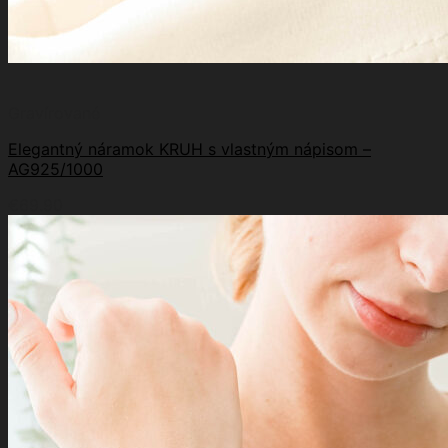
Gravírované
Elegantný náramok KRUH s vlastným nápisom –
AG925/1000
€
69.90