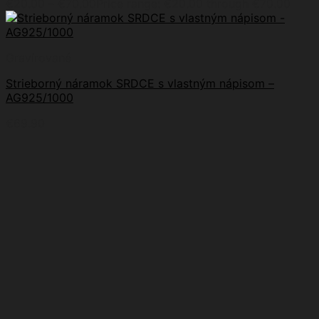
€
20.00
–
€
70.00
Price range: €20.00 through €70.00
Gravírované
Strieborný náramok SRDCE s vlastným nápisom –
AG925/1000
€
69.90