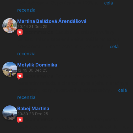
rýchle dodanie. Odporúčam na 100% a
... 
celá 
recenzia
Martina Balážová Árendášová
20:44 31 Dec 25
recommends
Ďakujem za krásny a voňavý 
balíček. Krásne zabalené a ešte krajšia retiazka s 
príveskami. Určite to nebol môj posledný
... 
celá 
recenzia
Motylik Dominika
12:49 30 Dec 25
recommends
Dostala som ako darček od 
kamarátky retiazku s písenom syna a jeho mesačným 
kameňom,  ktorý  je zároveň aj môj mesačný 
... 
celá 
recenzia
Babej Martina
20:30 23 Dec 25
recommends
V jednej krabičke bolo presne 
všetko, čo som si predstavovala, originálnosť, jemnosť 