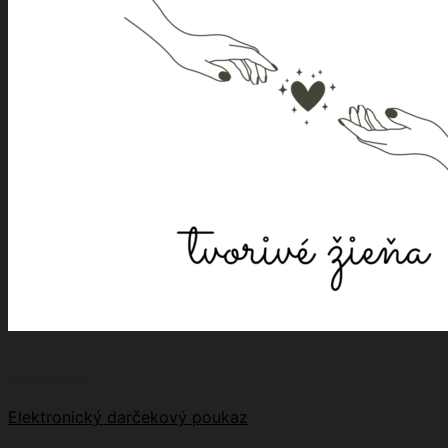
Bestsellery
Elektronický darčekový poukaz