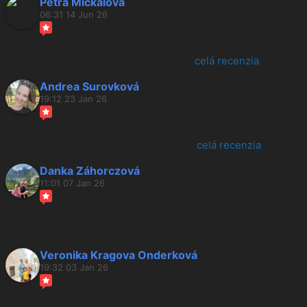
Petra Mičkalová
06:31 14 Jun 26
recommends
Pár dnů zpátky jsem si pořídila od 
vás jeden z nejkrásnějších stříbrných setů, co jsem 
kdy měla - ROZKVITNUTÁ 🤍
... 
celá recenzia
Andrea Surovková
19:12 23 Jan 26
recommends
Dostala som krasne náušničky 
strieborné krúžky už ich mám aj v zlatej verzii a mám 
aj retiazku. Je to veľmi pekný
... 
celá recenzia
Danka Záhorczová
11:01 07 Jan 26
recommends
Balíček prišiel krásne voňavy😍 
dodanie bolo rýchle a šperk bol krásny. Tešim sa na 
nosenie
Veronika Kragova Onderková
19:32 03 Jan 26
recommends
Náhrdelník "Môj zázrak" - krásna 
práca. Bezproblémové objednanie a komunikácia, 