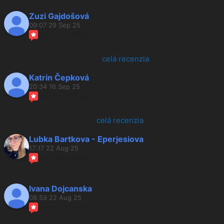
Zuzi Gajdošová
09:07 29 Sep 25
recommends
Krásne šperky ☺️ mám alergiu na 
Nikel a zohnať čisté, kvalitné a ešte aj krásne šperky 
za rozumnú cenu
... 
celá recenzia
Katrin Čepková
20:34 16 Sep 25
recommends
Krásne šperky, rýchle dodanie a tak 
dokonale zabalené s krásnym odkazom ☺️ takýto balík 
aj každý mesiac
... 
celá recenzia
Lubka Bartkova - Eperjesiova
17:17 22 Aug 25
recommends
Velmi pekne jemne a elegantne 🙂 
krajsie ako na fotke 🙂
Ivana Dojcanska
08:59 22 Aug 25
recommends
Nádherné, jemne, voňavé a 
dokonale...