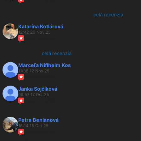
šperky, ktoré prišli darčekovo zabalené, vo voňavom 
balíčku. Rýchle dodanie, super
... 
celá recenzia
Katarína Kotlárová
12:42 26 Nov 25
recommends
dnes mi dorazil prsten s 
perlami,retiazka PERLA a nausnice KARMA a jednym 
slovom
... 
celá recenzia
Marceľa Niflheim Kos
11:38 12 Nov 25
recommends
nadherne sperky, odporucam ❤️💍
Janka Sojčíková
09:57 17 Oct 25
recommends
Ďakujem za krásu a lásku na prvý 
pohľad❤️jemnosť a zároveň dokonalosť.Ďakujem❤️
Petra Benianová
16:14 15 Oct 25
recommends
Krásne výrobky,  extra rýchle 
vybavenie. Odporúčam.