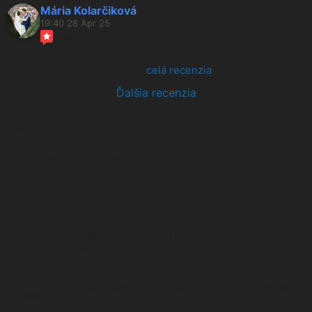
Mária Kolarčiková
19:40 28 Apr 25
recommends
Vyše mesiaca som si vyberala ten 
dokonalý prsteň… a nakoniec som skončila so dvomi! 
💍✨ Manžel mi ich
... 
celá recenzia
Ďalšia recenzia
Hmotnosť
0.24 g
Veľkosť
3 x 11 mm
Pozlátenie
Biele zlato, Žlté zlato
Striebro Ag925 pozlátené zlatom + 3 mm
Materiál
Zirkóny
Počet
1 kus náušnice (nie pár), 2 kusy (1 celý pár)
kusov