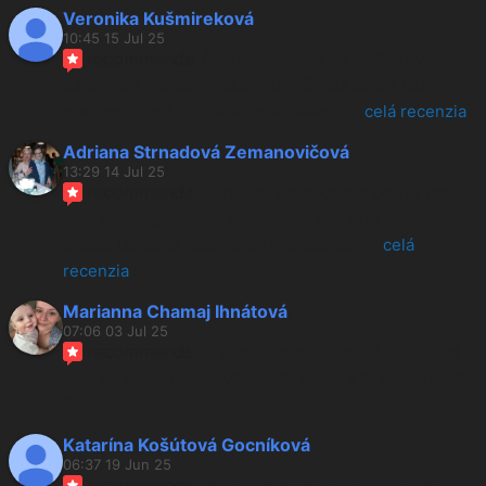
Veronika Kušmireková
10:45 15 Jul 25
recommends
Ďakujem krásne za nádherný 
náramok s menami našich detí 🙂plus čo ma veľmi 
prekvapilo bol darček k objednávke.
... 
celá recenzia
Adriana Strnadová Zemanovičová
13:29 14 Jul 25
recommends
Perličkový náhrdelník od vás ma 
milo prekvapil,jemný a decentný ako som 
chcela.Dodanie bolo veľmi rýchle.Som
... 
celá 
recenzia
Marianna Chamaj Ihnátová
07:06 03 Jul 25
recommends
Krásne, jemné , ženské, decentné 
šperky. Šikovné tvorivé žienky Diana a Niki. Ďakujem 
🩷
Katarína Košútová Gocníková
06:37 19 Jun 25
recommends
Dlho som hľadala nejaký ideálny 