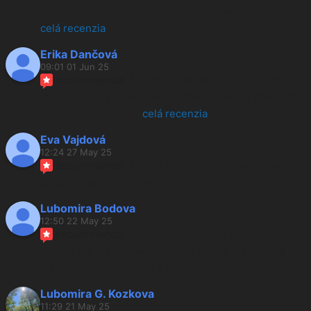
Musím vyzdvihnúť bezproblémovú komunikáciu a
... 
celá recenzia
Erika Dančová
09:01 01 Jun 25
recommends
Šperky sú nádherné. Presne také, 
aké som si predstavovala. 🌸🩷Veľmi pekne ďakujem 
za krásny darček.
... 
celá recenzia
Eva Vajdová
12:24 27 May 25
recommends
šperky sú krásne a veľmi rýchle 
dodanie. len odporúčam 🙂
Lubomira Bodova
12:50 22 May 25
recommends
Vo voňavom balíčku prišiel 
náhrdelník presne taký,aký som čakala. Perličkové 
krásno !!!  Ďakujem Niki a Diana
Lubomira G. Kozkova
11:29 21 May 25