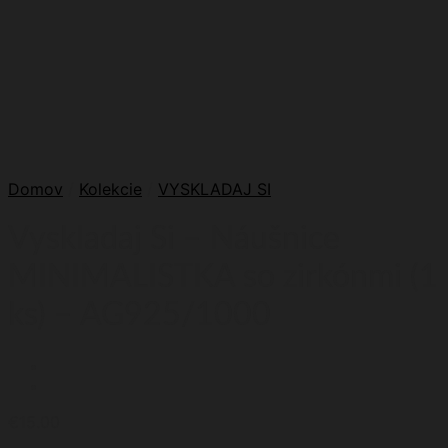
Domov
/
Kolekcie
/
VYSKLADAJ SI
Vyskladaj Si – Náušnice
MINIMALISTKA so zirkónmi (1
ks) – AG925/1000
€
15.00