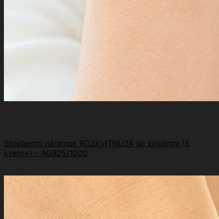
Kolekcie
Strieborný náramok ROZKVITNUTÁ so zirkónmi (5
kvetov) – AG925/1000
€
39.90