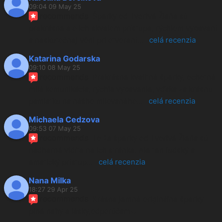
09:04 09 May 25
recommends
Šperky od Tvorivé Žieňa sú 
prekrásne a o ich skvelom prístupe, rýchlom vybavení 
a neskutočnej vôni pri otvorení
... 
celá recenzia
Katarina Godarska
09:10 08 May 25
recommends
Prekrásne kvalitné šperky, ochotná 
milá komunikácia, rýchle vybavenie, vďaka za krásnu 
pamiatku na nášho milovaného
... 
celá recenzia
Michaela Cedzova
09:53 07 May 25
recommends
To že šperky od Tvorivé Žieňa sú 
nádherné vidíte na ich stránke. Ale ten ľudský a 
ematický prístup
... 
celá recenzia
Nana Milka
18:27 29 Apr 25
recommends
Krásne jemné originálne šperky 
plné nehy a lásky,odporúčam❤️