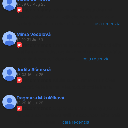
17:59 05 Aug 25
recommends
zdravím vás dievčatá dnes mi 
prišiel prsteň je ešte krajší ako na foto som veľmi 
spokojná teším sa a okamžite si ho
... 
celá recenzia
Mima Veselová
15:10 31 Jul 25
recommends
Krásne šperky, v skutočnosti ešte 
krajšie ako na fotke, rýchla komunikácia, milý prístup 
a rychle dodanie. Odporúčam
... 
celá recenzia
Judita Ščensná
16:33 16 Jul 25
recommends
Kúpila som si retiazku a môžem 
povedať, že je krásna, v jednoduchosti je krása.
Dagmara Mikulčíková
12:25 16 Jul 25
recommends
Objednala som si krásny šperk ako 
darček a som nadšená 🫶🏼 v skutočnosti ešte krajší 
ako keď som videla
... 
celá recenzia