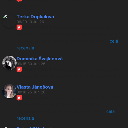
ďakujem 💕
Terka Dupkalová
06:29 10 Jul 26
recommends
Náhodne som natrafila na túto 
slovenskú výrobu a konečne som našla retiazku s 
iniciálom,ktorú som nikde nemohla zohnať.
... 
celá 
recenzia
Dominika Švajlenová
09:15 30 Jun 26
recommends
Nausnicky dosli expresne rychlo, 
vyzeraju super, presne take som zhanala. Dakujem! 🙂
Vlasta Jánošová
08:18 25 Jun 26
recommends
V živote nie vždy všetko ide podľa 
našich predstáv a niektoré obdobia bývajú 
náročnejšie, než by sme si priali. Napriek
... 
celá 
recenzia