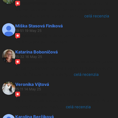
recommends
Dakujeme za krasnu retiazku na 
krk, na ruku a ako bonus darcek od Vas neskutocne 
prekvapil... Krasna praca a uzasny
... 
celá recenzia
Miška Stasová Finiková
19:51 19 May 25
recommends
Krásne, jemné originálne podľa 
mojich predstáv ❤️ ďakujem
Katarína Boboničová
15:32 16 May 25
recommends
Objednaná retiazka je veľmi pekná
🫠 Idem ju darovať vnučke a verím že bude spokojná 
aj ona. Ďakujem aj za krásny
... 
celá recenzia
Veronika Víjtová
15:11 14 May 25
recommends
Ďakujem za nádherný šperk ❤️ 
verím, ze poteší osobu, ktorej bude darovaný. Robíte 
výnimočnú pracu, niečo
... 
celá recenzia
Karolína Berčíková