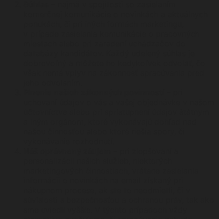
Súhlas
– najmä v spojitosti so zasielaním
komerčnej komunikácie o novinkách a aktuálnych
ponukách, či pri iných formách marketingu,
v prípade zasielania komunikácie o pracovných
miestach alebo pri zaradení uchádzačov do
databázy kandidátov. Každý udelený súhlas je
dobrovoľný a môžete ho kedykoľvek odvolať, čo
však nemá vplyv na zákonnosť spracúvania pred
jeho odvolaním.
Plnenie našich zákonných povinností
– pri
uchovaní údajov o vás a vašej objednávke v našom
účtovníctve alebo pri sprístupnení údajov štátnym
a iným orgánom, ktoré vykonávajú dohľad nad
našou činnosťou alebo ktoré riešia spory, či
vykonávanie rozhodnutí.
Náš oprávnený záujem
– pri zlepšovaní a
personalizácii našich služieb, niektorých
marketingových činnostiach, vrátane zasielania
informácii o novinkách na email získaný pri
nákupnom procese, ak ste to neodmietli, či v
súvislosti s bezpečnosťou a ochranou práv, tak ako
sme uviedli vyššie. V týchto prípadoch vždy