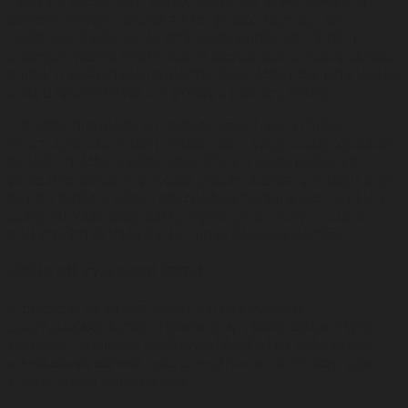
Všetky v súčasnosti ponúkané formy elektronického
bankovníctva (platenia za tovar cez internet) sú
realizované priamo na stránkach banky, ktorá nám
poskytne jedine informáciu o úspešnosti či neúspešnosti
platby a vaše meno, prípadne číslo účtu (aby sme vedeli
platbu identifikovať a v prípade potreby vrátiť).
V žiadnom prípade sa nedozvieme žiadne ďalšie
informácie, ako vaše prihlasovacie údaje alebo zostatok
na vašom účte. Jediný údaj, ktorý v tejto súvislosti
ukladáme súvisí s funkciou „zapamätania“ si vašej karty.
Aj túto funkciu však zabezpečuje banka a jedine tá vie
spárovať vaše číslo karty s anonymizovaným údajom,
pod ktorým si Vašu kartu zapamätal náš systém.
Údaje pri vytvorení konta
V prípade, ak sa rozhodnete u nás vytvoriť
používateľské konto, zbierame aj všetky údaje s tým
súvisiace. Jedinými
povinnými údajmi sú vaše meno
a e-mailová adresa
, ktorú využívame na to, aby sme
s vami vedeli komunikovať.