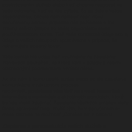
poskytovaním služieb alebo keď chceme reagovať na
vaše oslovenie, keď sa nás pýtate, čo sa deje s vašou
objednávkou, chcete nám nahlásiť napr. novú
doručovaciu adresu, prípadne nás požiadate o inú
zmenu vašich údajov vo vašej objednávke alebo
používateľskom konte. Tiež vaše kontaktné údaje ako aj
údaje o vašich nákupoch spracúvame v prípade, že
reklamujete dodaný tovar.
Vaše kontaktné údaje tiež využívame na zasielanie
zľavových poukážok, na ktoré Vám v súlade s našimi
obchodnými podmienkami vznikol nárok.
Ak ste nám k tomu udelili súhlas alebo ak ste zasielanie
komunikácie v nákupnom procese
neodmietli,
posielame vám tiež na e-mail komerčné
informácie o novinkách
a aktuálnych ponukách, ktoré
by vás mohli zaujímať. Zasielanie všetkých emailov viete
ľahko spravovať resp. zrušiť tým, že v doručenom e-
maile kliknete na možnosť „Odhlásiť sa“ z odberu.
Zlepšenie a personalizácia našich služieb a