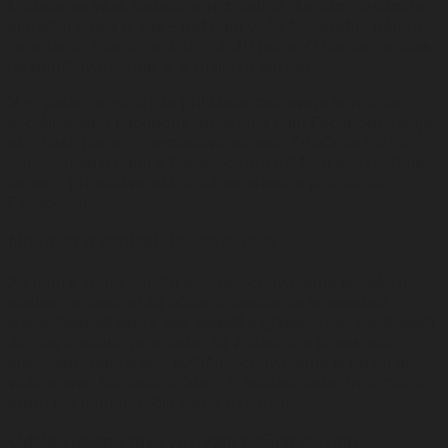
Môžete sa však slobodne rozhodnúť, že nám oznámite
aj ďalšie údaje o vás – dať nám vašu fotografiu, dátum
narodenia, telefónne číslo, uložiť jednu či viacero adries
na doručovanie, ale aj e-mailovú adresu.
V prípade, ak sa u nás prihlásite cez svoje konto na
sociálnej sieti Facebook, poskytne nám Facebook údaje
ako Vaše meno, či e-mailovú adresu. Zdieľanie týchto
údajov medzi nami a Facebookom môžete kedykoľvek
ukončiť pri správe vášho užívateľského profilu na
Facebooku.
Novinky a spotrebiteľské súťaže
Ak nám k tomu udelíte súhlas, uchovávame si vašu e-
mailovú adresu aj za účelom zasielania
informácii
o produktoch ktoré vás zaujali a týždenných novinkách
.
Ak nás kontaktujete alebo sa zúčastníte prieskumu
alebo spotrebiteľskej súťaže, uchovávame si údaje ako
vaše meno, kontaktné údaje či správu alebo informáciu,
ktorú ste nám doručili alebo oznámili.
Údaje získané pri využívaní našich služieb