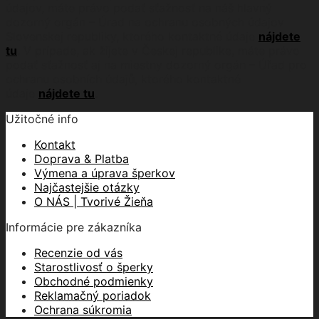
údajov, máte právo podať sťažnosť na náš hlavný
dozorný orgán – Úrad na ochranu osobných údajov
Slovenskej republiky, ktorého kontaktné údaje
nájdete
tu
. V prípade, ak žijete v Českej republike, máte právo
podať sťažnosť aj na miestny dozorný orgán – Úřad pro
ochranu osobních údajů, ktorého kontaktné
údaje
nájdete tu
.
Užitočné info
Kontakt
Doprava & Platba
Výmena a úprava šperkov
Najčastejšie otázky
O NÁS | Tvorivé Žieňa
Informácie pre zákazníka
Recenzie od vás
Starostlivosť o šperky
Obchodné podmienky
Reklamačný poriadok
Ochrana súkromia