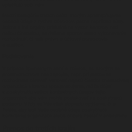
uplatňujú voči nám.
Medzi kategórie tretích osôb, ktorým sprístupňujeme
osobné údaje z týchto dôvodov, patria napríklad súdy,
štátne a iné orgány príslušné na výkon kontroly nad
našou činnosťou, na riešenie sporov alebo vykonávanie
rozhodnutí, či naši právni a účtovní poradcovia
a audítori.
Poďakovanie
V prípade špeciálnych akcií a zbierok, do ktorých sa
prostredníctvom nás zapojíte, napr. pri platbe sa
rozhodnete zároveň venovať nejakú čiastku charitatívnej
organizácii s ktorou spolupracujeme, môže dôjsť
k poskytnutiu vašich kontaktných údajov tejto
organizácii aby vám mohla poďakovať za poskytnutú
podporu. Vždy sa Vás však dopredu opýtame, či si
želáte, aby boli Vaše osobné údaje poskytnuté
konkrétnej organizácii alebo chcete zostať v anonymite.
Prenos do tretích krajín