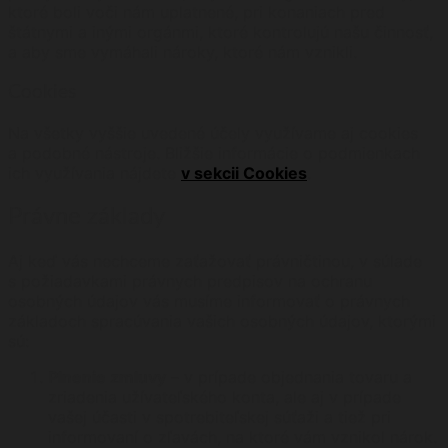
ktoré boli voči nám uplatnené, pri konaniach pred
štátnymi a inými orgánmi, ktoré kontrolujú našu činnosť,
a aby sme vymáhali nároky, ktoré nám vznikli.
Cookies
Na všetky vyššie uvedené účely využívame aj cookies
a podobné nástroje. Bližšie informácie o podmienkach
ich využívania nájdete
v sekcii Cookies
.
Právne základy
Aj keď vás nechceme zaťažovať právničtinou, v súlade
s požiadavkami právnych predpisov na ochranu
osobných údajov vás musíme informovať o právnych
základoch spracúvania vašich osobných údajov, ktorými
sú:
Plnenie zmluvy
– v prípade objednania tovaru a
zriadenia užívateľského konta, ale aj v prípade
vašej účasti v spotrebiteľskej súťaži a tiež pri
informovaní o zľavách, na ktoré vám vznikol nárok.