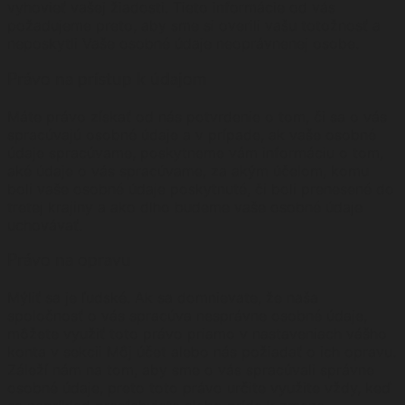
vyhovieť vašej žiadosti. Tieto informácie od vás
požadujeme preto, aby sme si overili vašu totožnosť a
neposkytli Vaše osobné údaje neoprávnenej osobe.
Právo na prístup k údajom
Máte právo získať od nás potvrdenie o tom, či sa o vás
spracúvajú osobné údaje a v prípade, ak vaše osobné
údaje spracúvame, poskytneme vám informáciu o tom,
aké údaje o vás spracúvame, za akým účelom, komu
boli vaše osobné údaje poskytnuté, či boli prenesené do
tretej krajiny a ako dlho budeme vaše osobné údaje
uchovávať.
Právo na opravu
Mýliť sa je ľudské. Ak sa domnievate, že naša
spoločnosť o vás spracúva nesprávne osobné údaje,
môžete využiť toto právo priamo v nastaveniach vášho
konta v sekcii Môj účet alebo nás požiadať o ich opravu.
Záleží nám na tom, aby sme o vás spracúvali správne
osobné údaje, preto toto právo určite využite vždy, keď