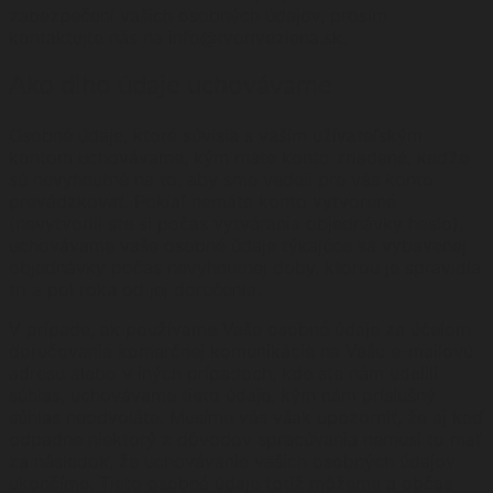
zabezpečení vašich osobných údajov, prosím
kontaktujte nás na info@tvoriveziena.sk.
Ako dlho údaje uchovávame
Osobné údaje, ktoré súvisia s vašim užívateľským
kontom uchovávame, kým máte konto zriadené, keďže
sú nevyhnutné na to, aby sme vedeli pre vás konto
prevádzkovať. Pokiaľ nemáte konto vytvorené
(nevytvorili ste si počas vytvárania objednávky heslo),
uchovávame vaše osobné údaje týkajúce sa vybavenej
objednávky počas nevyhnutnej doby, ktorou je spravidla
tri a pol roka od jej doručenia.
V prípade, ak používame Vaše osobné údaje za účelom
doručovania komerčnej komunikácie na Vašu e-mailovú
adresu alebo v iných prípadoch, kde ste nám udelili
súhlas, uchovávame tieto údaje, kým nám príslušný
súhlas neodvoláte. Musíme vás však upozorniť, že aj keď
odpadne niektorý z dôvodov spracúvania nemusí to mať
za následok, že uchovávanie vašich osobných údajov
ukončíme. Tieto osobné údaje totiž môžeme a občas