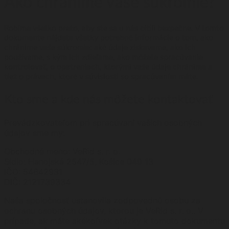
Ako chránime vaše súkromie?
Robíme všetko preto, aby ste sa u nás cítili bezpečne. V tomto
dokumente nájdete všetky potrebné informácie o tom, ako
chránime vaše súkromie: aké údaje získavame, ako ich
používame, s kým ich zdieľame, ako môžete spracúvanie
kontrolovať, o opatreniach, ktorými vaše údaje chránime a
tiež o právach, ktoré v súvislosti so spracúvaním máte.
Kto sme a kde nás môžete kontaktovať
Prevádzkovateľom pri spracúvaní vašich osobných
údajov sme my:
Obchodné meno: VeRid s. r. o.
Sídlo:
Hanojská
2547/5,
Košice
040 13
IČO: 54642931
DIČ: 2121739334
Naša spoločnosť ustanovila zodpovednú osobu za
ochranu osobných údajov, ktorou je VeRid s. r. o.. V
prípade, ak máte akékoľvek otázky k tomuto dokumentu