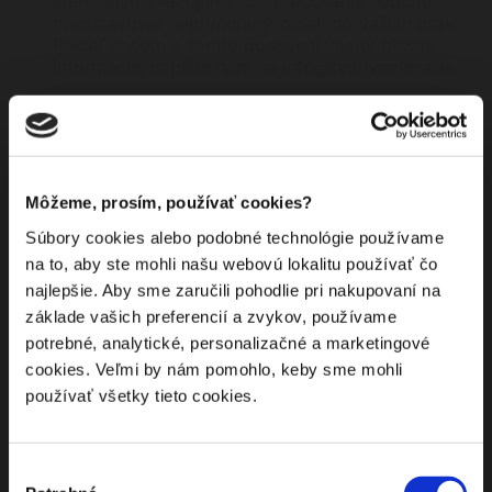
starostlivo zvažujeme, či spracúvanie nebude
predstavovať neprimeraný zásah do vašich práv.
Pokiaľ chcete o tomto posúdení vedieť bližšie
informácie, napíšte nám na info@tvoriveziena.sk.
Komu údaje sprístupňujeme
Vaše osobné údaje nezverejňujeme, nesprístupňujeme,
neposkytujeme žiadnym iným subjektom, s výnimkou
Môžeme, prosím, používať cookies?
situácii opísaných nižšie:
Súbory cookies alebo podobné technológie používame
Ak to od nás požadujete
na to, aby ste mohli našu webovú lokalitu používať čo
najlepšie. Aby sme zaručili pohodlie pri nakupovaní na
Osobné údaje zverejňujeme alebo sprístupňujeme, pokiaľ
základe vašich preferencií a zvykov, používame
to od nás požadujete. Zverejnenie uskutočňujeme
v prípadoch, keď využijete komunitné funkcie našej
potrebné, analytické, personalizačné a marketingové
internetovej stránky a zverejníte Vašu recenziu k
cookies. Veľmi by nám pomohlo, keby sme mohli
produktu alebo váš komentár. Sprístupnenie údajov
používať všetky tieto cookies.
tretím stranám uskutočňujeme v prípade
doručovateľskej služby, ktorú ste si pri objednávke
zvolili. Momentálne spolupracujeme s nasledujúcimi
Výber
spoločnosťami: