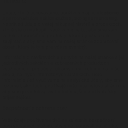
marketing
Údaje, ktoré uchovávame, používame aj na
zlepšenie
a personalizáciu našich služieb, ako aj na marketing
.
Napríklad údaje o vašej nákupnej histórii a produktoch,
ktoré ste u nás kúpili, využívame na to, aby sme vám
vedeli odporučiť iné produkty, ktoré by vás mohli
zaujímať, a aby sme vám na našej stránke zobrazovali
obsah, ktorý je tým pre vás relevantný.
Informácie o návštevách a pohybe na našej stránke a jej
jednotlivých sekciách a zobrazených produktoch
využívame aj pre účely reklamy a marketingu, na našej,
ako aj na iných internetových stránkach. Tieto
informácie tiež využívame na analytické účely, aby sme
rozumeli, ako ľudia používajú našu internetovú stránku, a
aby sme ju vedeli spraviť intuitívnejšou a užívateľsky
príjemnejšou.
Bezpečnosť a ochrana práv
Vaše údaje používame tiež na zaistenie bezpečnosti
poskytovaných služieb, aby sme reagovali na nároky,