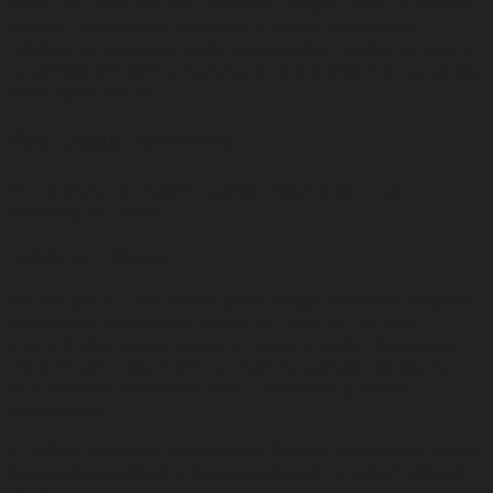
alebo použitiu svojich osobných údajov alebo si chcete
uplatniť vaše práva popísané v tomto dokumente,
môžete kontaktovať našu zodpovednú osobu e-mailom
na adrese info@tvoriveziena.sk alebo písomne na adrese
našej spoločnosti.
Aké údaje zbierame
Pri poskytovaní našich služieb získavame o vás
nasledujúce údaje:
Údaje pri nákupe
Pri nákupe od vás požadujeme
údaje potrebné na jeho
vybavenie
. Povinnými údajmi sú teda len tie, bez
ktorých vám nákup nevieme zaslať a vašu objednávku
vybaviť, ako vaše meno, e-mailová adresa, adresa na
doručovanie, telefónne číslo a samotný predmet
objednávky.
V našom obchode
nezadávate žiadne informácie, ktoré
by sa priamo týkali práce s peniazmi
na vašich účtoch.