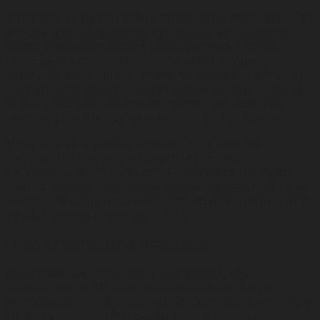
V prípade, ak by boli Vaše osobné údaje zverejnené a Vy
si u nás uplatníte právo na vymazanie, vymažeme aj
takéto zverejnené osobné údaje. Zároveň budeme
informovať ostatných príjemcov vašich osobných
údajov, že ste si uplatnili právo na vymazanie a mali by
teda vymazať všetky odkazy na Vaše osobné údaje, ak
to bude technicky možné so zreteľom na dostupnú
technológiu a náklady na vykonanie týchto opatrení.
V prípade, ak si u nás zrušíte konto, pristúpime
k vymazaniu údajov, pri ktorých je to možné
a k zrušeniu konta do 10 dní. Z technických dôvodov
(napr. z dôvodu zálohovania údajov) sa však môže stať,
že niektoré údaje budú vymazané po dlhšej dobe, ktorá
by však nemala presiahnuť 60 dní.
Právo na obmedzenie spracúvania
Máte právo získať osobné údaje, ktoré o vás
spracúvame na základe súhlasu a/alebo zmluvy a
spracúvame ich automatizovanými prostriedkami, a to v
štruktúrovanom, bežne používanom a strojovo