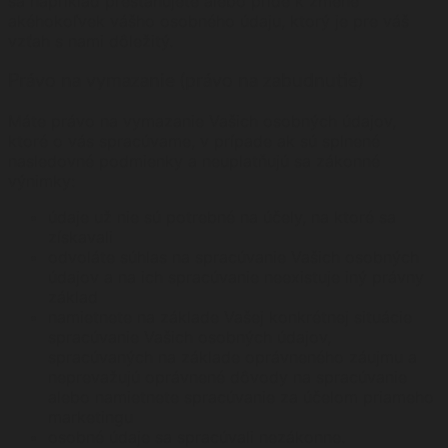
sa napríklad presťahujete alebo príde k zmene
akéhokoľvek vášho osobného údaju, ktorý je pre váš
vzťah s nami dôležitý.
Právo na vymazanie (právo na zabudnutie)
Máte právo na vymazanie Vašich osobných údajov,
ktoré o vás spracúvame, v prípade ak sú splnené
nasledovné podmienky a neuplatňujú sa zákonné
výnimky:
údaje už nie sú potrebné na účely, na ktoré sa
získavali
odvoláte súhlas na spracúvanie Vašich osobných
údajov a na ich spracúvanie neexistuje iný právny
základ
namietnete na základe Vašej konkrétnej situácie
spracúvanie Vašich osobných údajov,
spracúvaných na základe oprávneného záujmu a
neprevažujú oprávnené dôvody na spracúvanie
alebo namietnete spracúvanie za účelom priameho
marketingu
osobné údaje sa spracúvali nezákonne.