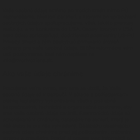
Vaše osobné údaje aktívne do tretích krajín mimo EÚ
neprenášame. Niektorí partneri, s ktorými pri spracúvaní
osobných údajov spolupracujeme, však takéto prenosy
realizujú, a to konkrétne do USA. Osoby, ktorým v USA
tieto údaje sprístupňujú, dodržiavajú podmienky US-EU
Privacy Shield a tým poskytujú primeranú úroveň
ochrany pre vaše osobné údaje. Bližšie informácie vám
radi poskytneme, keď nám napíšete na
info@tvoriveziena.sk.
Ako vaše údaje chránime
Pracujeme veľmi tvrdo, aby sme sa uistili, že Vaše
osobné údaje sú v bezpečí. V súlade s požiadavkami
platnej legislatívy vykonávame všetky potrebné
bezpečnostné, technické a organizačné opatrenia, aby
sme vaše osobné údaje chránili. Elektronické údaje sú
uchovávané v chránenej databáze na serveri, ktorý je
náš alebo je pre nás vyhradený. Databázu obsahujúcu
osobné údaje chránime pred jej poškodením, zničením,
stratou a zneužitím. Pokiaľ si prajete viac informácii o