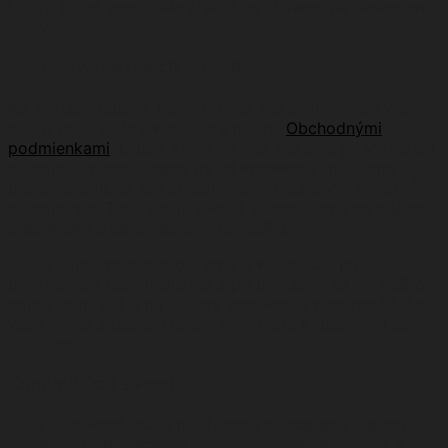
Údaje, ktoré sme o vás získali, využívame na nasledovné
účely:
Poskytovanie našich služieb
Na základe údajov, ktoré od vás získavame, vám vieme
dodať naše služby v súlade s našimi
Obchodnými
podmienkami
. Údaje, ktoré od vás získame pri vytváraní
objednávky,
používame na jej vybavenie
, prípadne jej
pripomenutie, ak ste objednávanie neukončili záväzným
objednaním. Tieto údaje taktiež potrebujeme
do nášho
účtovného a fakturačného poriadku
.
Údaje a informácie, ktoré sme o vás získali pri
poskytovaní našich služieb a po prihlásení sa do vášho
konta, nám slúžia na to, aby sme vedeli zabezpečiť, že
vaše konto a údaje, ktoré v ňom máte k dispozícii sú
aktuálne.
Komunikácia s vami
Vaše kontaktné údaje používame na
zaslanie našich
oznámení súvisiacich s vybavovaním objednávok
a