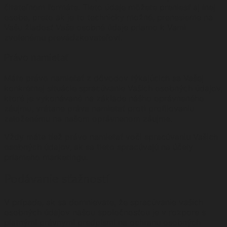
čitateľnom formáte. Tieto údaje môžete preniesť aj inej
osobe, preto ak je to technicky možné, prenesieme na
Vašu žiadosť Vaše osobné údaje priamo k Vami
zvolenému prevádzkovateľovi.
Právo namietať
Máte právo namietať z dôvodov týkajúcich sa Vašej
konkrétnej situácie spracúvanie Vašich osobných údajov,
ktoré je vykonávané na základe nášho oprávneného
záujmu, vrátane práva namietať proti profilovaniu
založenému na našom oprávnenom záujme.
Vždy máte tiež právo namietať voči spracúvaniu Vašich
osobných údajov, ak sa tieto spracúvajú na účely
priameho marketingu.
Podávanie sťažností
V prípade, ak sa domnievate, že spracúvanie vašich
osobných údajov našou spoločnosťou je v rozpore s
platnými právnymi predpismi na ochranu osobných