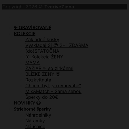
Copyright 2026 ©
TvoriveZiena
✨ GRAVÍROVANÉ
KOLEKCIE
Základné kúsky
Vyskladaj Si 😍 2+1 ZDARMA
(do)STATOČNÁ
🌸 Kolekcia ŽENY
MAMA
ZAŽIAR ✨ so zirkónmi
BLÍZKE ŽENY 🌸
Rozkvitnutá
Chcem byť „v rovnováhe“
Mix&Match – Sama sebou
Šperky do 20€
NOVINKY 😍
Strieborné šperky
Náhrdelníky
Náramky
Náušnice