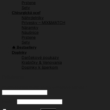
Prstene
Sety
Chirurgická oceľ
Náhrdelníky
Prívesky – MIX&MATCH
Náramky
Náušnice
Prstene
Sety
🔥 Bestsellery
Doplnky
Darčekové poukazy
Krabičky & Venovania
Doplnky k šperkom
Prihlásenie
Používateľské meno alebo e-mailová adresa
*
Heslo
*