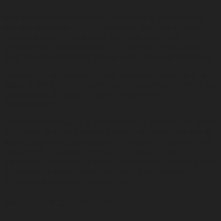
Keď využívate naše služby, získavame aj
údaje o tom,
ako ich využívate
. Sú to informácie týkajúce sa vašich
interakcií s našimi službami, ako napríklad kedy
pristupujete na naše stránky, čo na nich vyhľadávate,
kedy si vytvoríte konto a kedy sa do konta prihlasujete.
Takisto tiež uchovávame Vaše recenzie, komentáre na
našej stránke, umožňujeme vám ukladanie produktov do
obľúbených, či údaje o vašich vybavených
objednávkach.
Získavame tiež údaje o zariadeniach a počítačoch, ktoré
využívate na pristupovanie k našim službám, vrátane IP
adries, nastavení prehliadačov, informácií o operačných
systémoch, prípadne informácie o vašom mobilnom
zariadení, informáciu, z ktorej internetovej stránky k nám
pristúpite, stránky, ktoré navštívite, a informácie
z cookies a podobných nástrojov.
Ako údaje používame