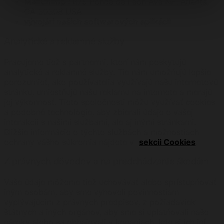
MailChimp
: 675 Ponce de Leon Ave NE, Atlanta,
GA 30308 USA
vývojári našich softwarových aplikácii
Analytické a reklamné služby
Pracujeme tiež s partnermi, ktorí nám poskytujú
analytické a reklamné služby. Tie nám umožňujú lepšie
porozumieť, ako používatelia využívajú našu internetovú
stránku, umiestňujú našu reklamu na internete a merajú
jej výkonnosť. Tieto spoločnosti môžu využívať cookies
a podobné technológie, aby zbierali údaje o vašej
interakcii s našimi službami, ale aj inými stránkami.
Bližšie informácie o týchto službách a možnostiach
ochrany vášho súkromia nájdete v
sekcii Cookies
.
Z právnych dôvodov a na predchádzanie škodám
Vaše údaje môžeme tiež uchovávať alebo sprístupňovať
iným osobám, aby sme vyhoveli povinnostiam
vyplývajúcim z právnych predpisov, z požiadaviek
štátnych a iných orgánov, aby sme si uplatňovali naše
nároky alebo sa obhajovali v konaniach, kde si ich iní