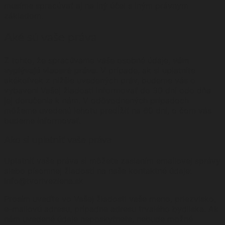
musíme spracúvať aj na iný účel s iným právnym
základom.
Aké sú vaše práva
Z tohto, že spracúvame vaše osobné údaje,
vám
vyplývajú viaceré práva
. V prípade, ak si uplatníte
akékoľvek z nižšie uvedených práv, budeme vás o
vybavení Vašej žiadosti informovať do 30 dní odo dňa
jej doručenia k nám. V odôvodnených prípadoch
môžeme uvedenú lehotu predĺžiť na 60 dní, o čom vás
budeme informovať.
Ako si uplatniť vaše práva
Uplatniť vaše práva si môžete zaslaním emailovej správy
alebo písomnej žiadosti na naše kontaktné údaje:
info@tvoriveziena.sk
Prosím uveďte vo Vašej žiadosti vaše meno, priezvisko,
e-mailovú adresu, prípadne adresu trvalého bydliska. Ak
nám uvedené údaje neposkytnete, nebude možné